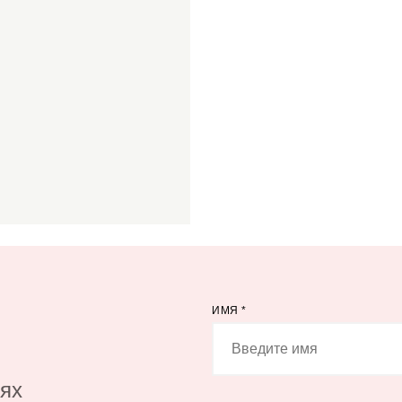
ИМЯ
*
иях