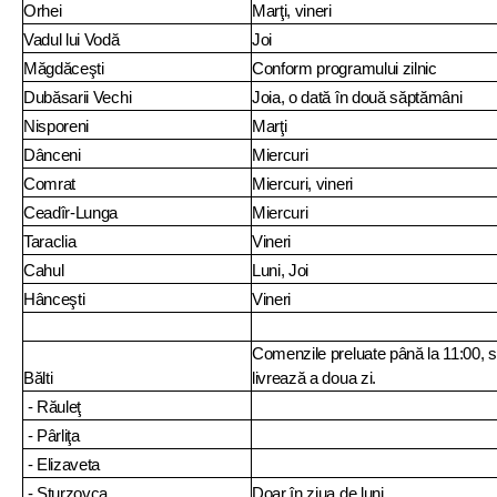
Orhei
Marţi, vineri
Vadul lui Vodă
Joi
Măgdăceşti
Conform programului zilnic
Dubăsarii Vechi
Joia, o dată în două săptămâni
Nisporeni
Marţi
Dânceni
Miercuri
Comrat
Miercuri, vineri
Ceadîr-Lunga
Miercuri
Taraclia
Vineri
Cahul
Luni, Joi
Hânceşti
Vineri
Comenzile preluate până la 11:00, 
Bălti
livrează a doua zi.
- Răuleţ
- Pârliţa
- Elizaveta
- Sturzovca
Doar în ziua de luni