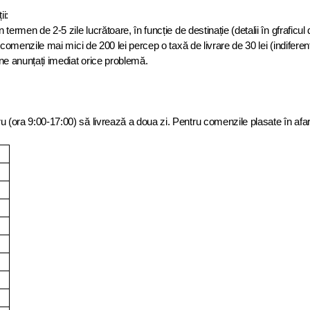
ii:
termen de 2-5 zile lucrătoare, în funcție de destinație (detalii în gfraficul
comenzile mai mici de 200 lei percep o taxă de livrare de 30 lei (indiferent
ne anunțați imediat orice problemă.
u (ora 9:00-17:00) să livrează a doua zi. Pentru comenzile plasate în afar