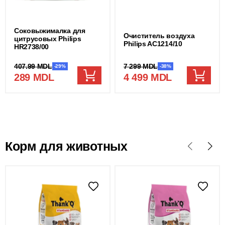
Соковыжималка для
Очиститель воздуха
цитрусовых Philips
Philips AC1214/10
HR2738/00
7 299 MDL
407.99 MDL
-38%
-29%
4 499 MDL
289 MDL
Корм для животных