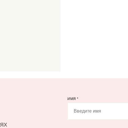
ИМЯ
*
иях