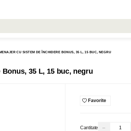
LARE
Toate rezultatele căutării [0 de produse]
RON
ŞERVEŢELE
LIVRARE
COMENZI
HUGGIES
MENAJER CU SISTEM DE ÎNCHIDERE BONUS, 35 L, 15 BUC, NEGRU
 Bonus, 35 L, 15 buc, negru
Favorite
−
Cantitate