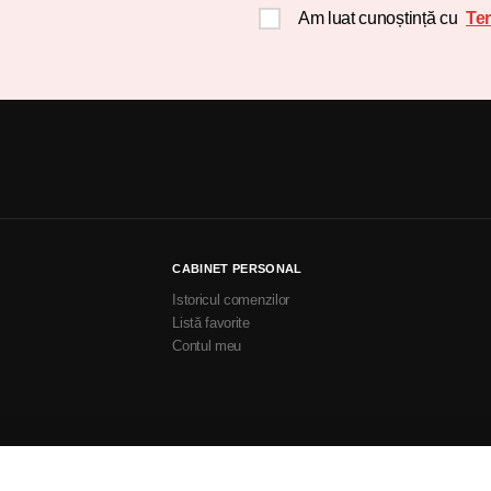
Am luat cunoștință cu
Ter
CABINET PERSONAL
Istoricul comenzilor
Listă favorite
Contul meu