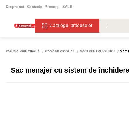
Despre noi
Contacte
Promoții
SALE
Catalogul produselor
CĂUTĂRI POPU
VIN
BIBE
PAGINA PRINCIPALĂ
CASĂ&BRICOLAJ
SACI PENTRU GUNOI
SAC 
Sac menajer cu sistem de închidere