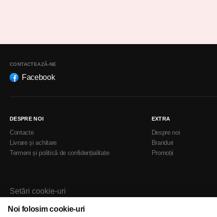
CONTACTEAZĂ-NE
Facebook
DESPRE NOI
EXTRA
Contacte
Despre noi
Livrare și achitare
Branduri
Termeni și politică de confidențialitate
Promoții
Setări cookie-uri
Politica de cookie-uri
Noi folosim cookie-uri