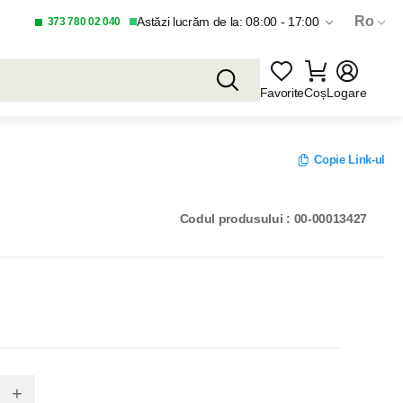
Ro
Astăzi lucrăm de la: 08:00 - 17:00
373 780 02 040
Favorite
Coș
Logare
Copie Link-ul
Codul produsului : 00-00013427
+