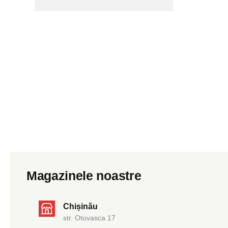
Magazinele noastre
Chișinău
str. Otovasca 17