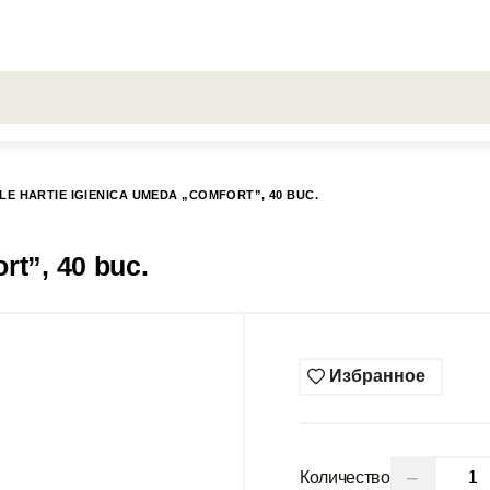
РОСЫ
Все результаты поиска [0 товаров]
ГИСС
LE HARTIE IGIENICA UMEDA „COMFORT”, 40 BUC.
rt”, 40 buc.
Избранное
−
Количество