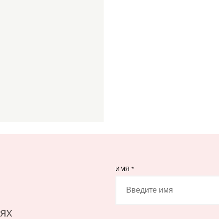
ИМЯ
*
иях