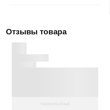
Рекомендуем также купить продукцию Novatex
,
торговой марки babynova
, крупного немецкого
производителя детских товаров: бутылочек, сосок,
пустышек, чашекб, ложек, игрушек и.т.д.
Отзывы товара
Написать отзыв