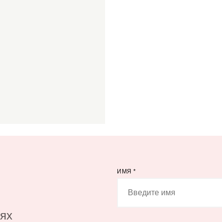
ИМЯ
*
иях