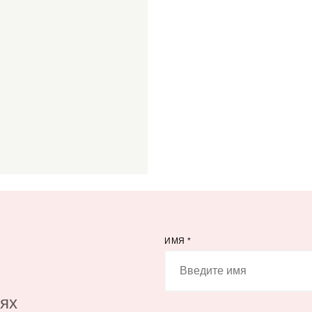
ИМЯ
*
иях