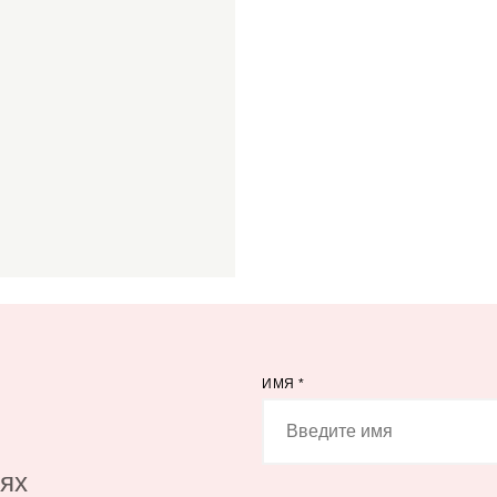
ИМЯ
*
иях