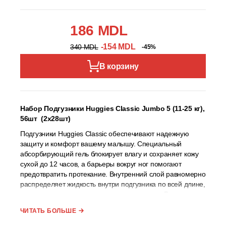
186 MDL
-154 MDL
340 MDL
-45%
В корзину
Набор Подгузники Huggies Classic Jumbo 5 (11-25 кг),
56шт (2x28шт)
Подгузники Huggies Classic обеспечивают надежную
защиту и комфорт вашему малышу. Специальный
абсорбирующий гель блокирует влагу и сохраняет кожу
сухой до 12 часов, а барьеры вокруг ног помогают
предотвратить протекание. Внутренний слой равномерно
распределяет жидкость внутри подгузника по всей длине,
а поглощение влаги происходит за секунды. В таком
подгузнике малышу будет комфортно, ведь он имеет
ЧИТАТЬ БОЛЬШЕ
анатомическую форму с вырезом для ножек, а внутри и
снаружи его поверхность мягкая, как вата.