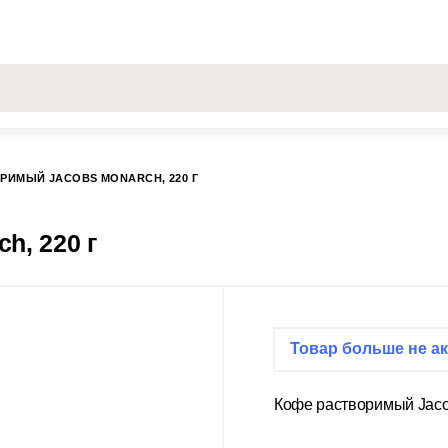
РОСЫ
Все результаты поиска [0 товаров]
ГИСС
РИМЫЙ JACOBS MONARCH, 220 Г
h, 220 г
Товар больше не ак
Кофе растворимый Jacob