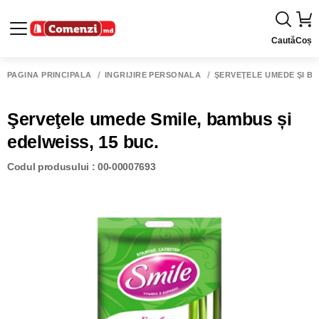
Caută
Coș
PAGINA PRINCIPALĂ
ÎNGRIJIRE PERSONALĂ
ŞERVEŢELE UMEDE ŞI BA
Şerveţele umede Smile, bambus și
edelweiss, 15 buc.
Codul produsului : 00-00007693