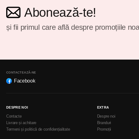
Abonează-te!
și fii primul care află despre promoțiile noa
CONTACTEAZĂ-NE
Facebook
DESPRE NOI
EXTRA
Contacte
Despre noi
Livrare și achitare
Branduri
Termeni și politică de confidențialitate
Promoții