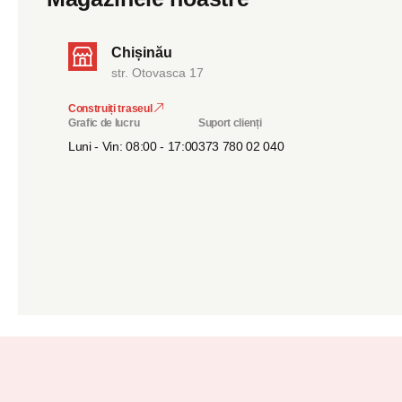
Chișinău
str. Otovasca 17
Construiți traseul
Grafic de lucru
Suport clienți
Luni - Vin: 08:00 - 17:00
373 780 02 040