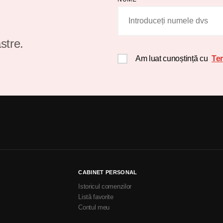
stre.
Am luat cunoștință cu
Ter
CABINET PERSONAL
Istoricul comenzilor
Listă favorite
Contul meu