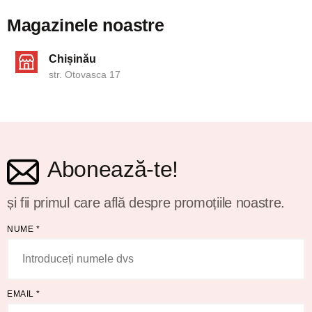
Magazinele noastre
Chișinău
str. Otovasca 17
Abonează-te!
și fii primul care află despre promoțiile noastre.
NUME
*
EMAIL
*