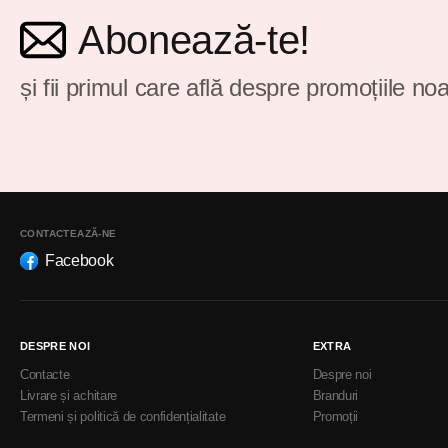
Abonează-te!
și fii primul care află despre promoțiile noa
CONTACTEAZĂ-NE
Facebook
DESPRE NOI
EXTRA
Contacte
Despre noi
Livrare și achitare
Branduri
Termeni și politică de confidențialitate
Promoții