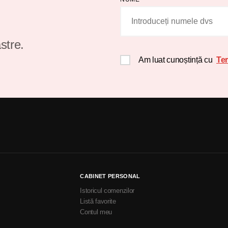
stre.
Am luat cunoștință cu
Ter
CABINET PERSONAL
Istoricul comenzilor
Listă favorite
Contul meu