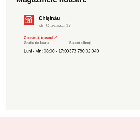
Chișinău
str. Otovasca 17
Construiți traseul
Grafic de lucru
Suport clienți
Luni - Vin: 08:00 - 17:00
373 780 02 040