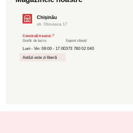
Chișinău
str. Otovasca 17
Construiți traseul
Grafic de lucru
Suport clienți
Luni - Vin: 08:00 - 17:00
373 780 02 040
Astăzi este zi liberă