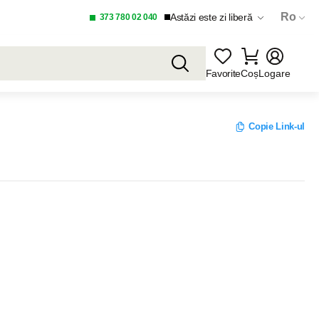
Ro
Astăzi este zi liberă
373 780 02 040
Favorite
Coș
Logare
Copie Link-ul