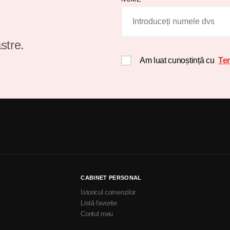
stre.
Am luat cunoștință cu
Ter
CABINET PERSONAL
Istoricul comenzilor
Listă favorite
Contul meu