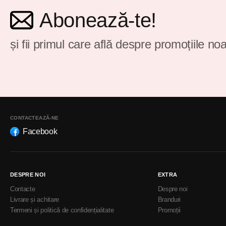
Abonează-te!
și fii primul care află despre promoțiile noa
CONTACTEAZĂ-NE
Facebook
DESPRE NOI
EXTRA
Contacte
Despre noi
Livrare și achitare
Branduri
Termeni și politică de confidențialitate
Promoții