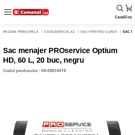
Caută
Coș
PAGINA PRINCIPALĂ
CASĂ&BRICOLAJ
SACI PENTRU GUNOI
SAC ME
Sac menajer PROservice Optium
HD, 60 L, 20 buc, negru
Codul produsului : 00-00010478