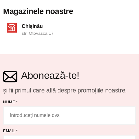
Magazinele noastre
Chișinău
str. Otovasca 17
Abonează-te!
și fii primul care află despre promoțiile noastre.
NUME
*
EMAIL
*