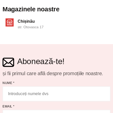
Magazinele noastre
Chișinău
str. Otovasca 17
Abonează-te!
și fii primul care află despre promoțiile noastre.
NUME
*
EMAIL
*