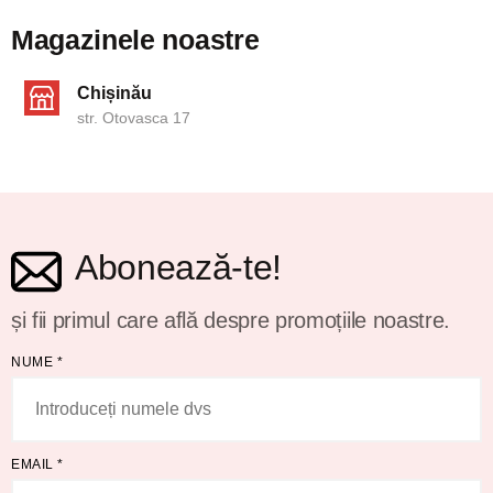
Magazinele noastre
Chișinău
str. Otovasca 17
Abonează-te!
și fii primul care află despre promoțiile noastre.
NUME
*
EMAIL
*