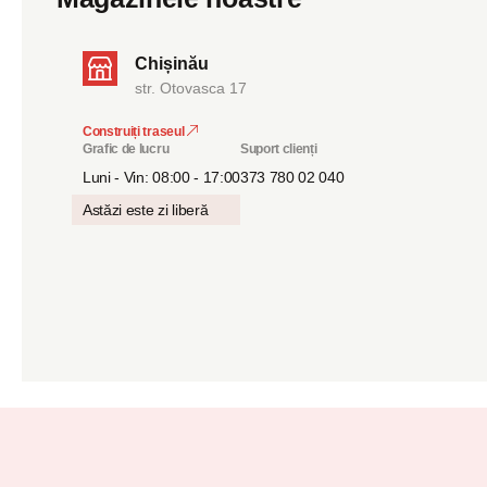
Chișinău
str. Otovasca 17
Construiți traseul
Grafic de lucru
Suport clienți
Luni - Vin: 08:00 - 17:00
373 780 02 040
Astăzi este zi liberă