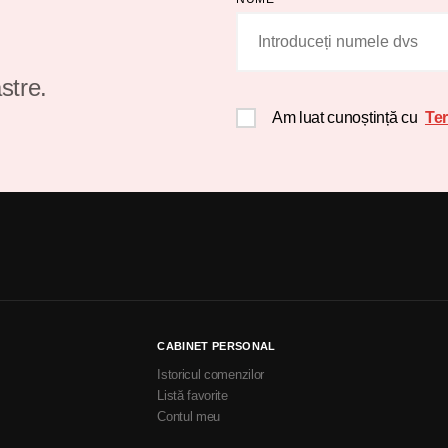
stre.
Am luat cunoștință cu
Ter
CABINET PERSONAL
Istoricul comenzilor
Listă favorite
Contul meu