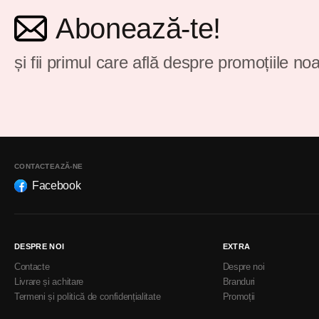
Abonează-te!
și fii primul care află despre promoțiile noa
CONTACTEAZĂ-NE
Facebook
DESPRE NOI
EXTRA
Contacte
Despre noi
Livrare și achitare
Branduri
Termeni și politică de confidențialitate
Promoții