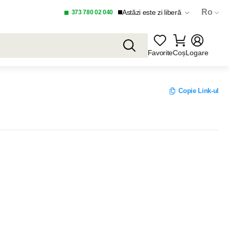
Ro
Astăzi este zi liberă
373 780 02 040
Favorite
Coș
Logare
Copie Link-ul