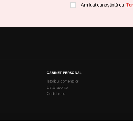
Am luat cunoștință cu
Ter
CABINET PERSONAL
Istoricul comenzilor
Listă favorite
Contul meu