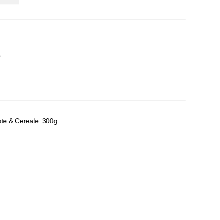
%
apte & Cereale 300g