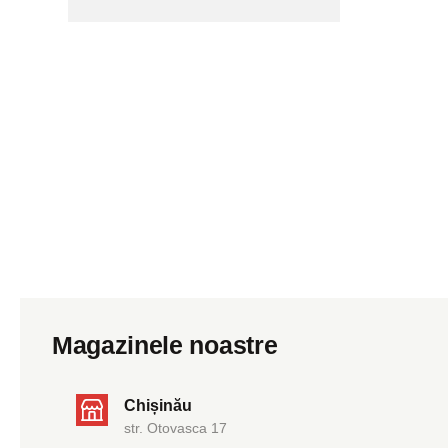
Magazinele noastre
Chișinău
str. Otovasca 17