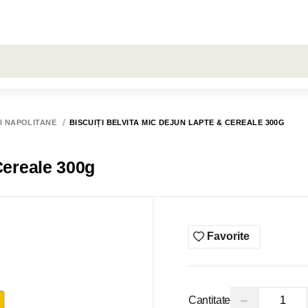
LARE
Toate rezultatele căutării [0 de produse]
RON
ŞERVEŢELE
LIVRARE
COMENZI
HUGGIES
ȘI NAPOLITANE
BISCUIȚI BELVITA MIC DEJUN LAPTE & CEREALE 300G
Biscuiți Belvita Mic Dejun Lapte & Cereale 300g
Favorite
−
Cantitate