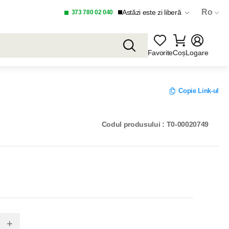
Ro
Astăzi este zi liberă
373 780 02 040
Favorite
Coș
Logare
Copie Link-ul
Codul produsului : T0-00020749
+