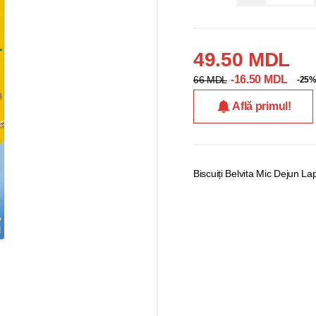
49.50 MDL
-16.50 MDL
66 MDL
-25
Află primul!
Biscuiți Belvita Mic Dejun L