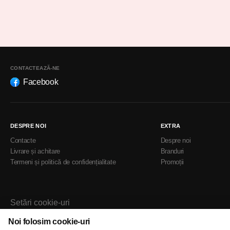
CONTACTEAZĂ-NE
Facebook
DESPRE NOI
EXTRA
Contacte
Despre noi
Livrare și achitare
Branduri
Termeni și politică de confidențialitate
Promoții
Setări cookie-uri
Politica de cookie-uri
Noi folosim cookie-uri