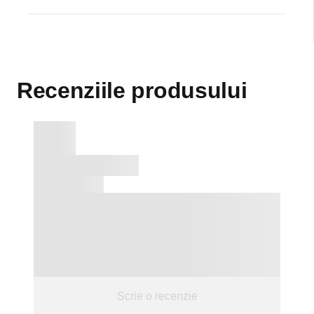
babynova, un mare producător din Germania de
produse pentru copii: biberoane, tetine, suzete, căniţe,
linguriţe, jucării etc.
Recenziile produsului
Scrie o recenzie