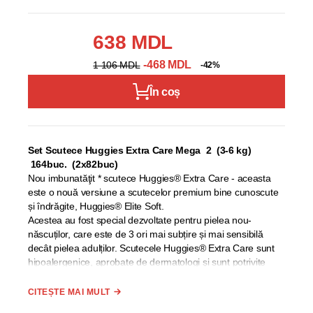
638 MDL
-468 MDL
1 106 MDL
-42%
În coș
Set Scutece Huggies Extra Care Mega 2 (3-6 kg)
164buc. (2x82buc)
Nou imbunatăţit * scutece Huggies® Extra Care - aceasta
este o nouă versiune a scutecelor premium bine cunoscute
și îndrăgite, Huggies® Elite Soft.
Acestea au fost special dezvoltate pentru pielea nou-
născuților, care este de 3 ori mai subțire și mai sensibilă
decât pielea adulților. Scutecele Huggies® Extra Care sunt
hipoalergenice, aprobate de dermatologi şi sunt potrivite
pentru pielea predispusă la iritații.
Mai mult decât atât, noile scutecele Huggies® Extra Care
CITEȘTE MAI MULT
îmbunătățite au devenit și mai moi* acum și de asemenea,