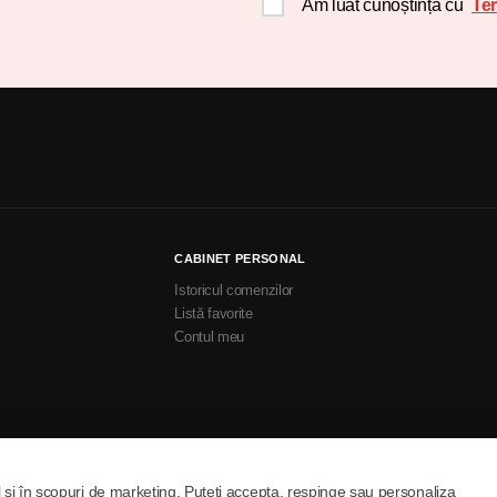
Am luat cunoștință cu
Ter
CABINET PERSONAL
Istoricul comenzilor
Listă favorite
Contul meu
l și în scopuri de marketing. Puteți accepta, respinge sau personaliza