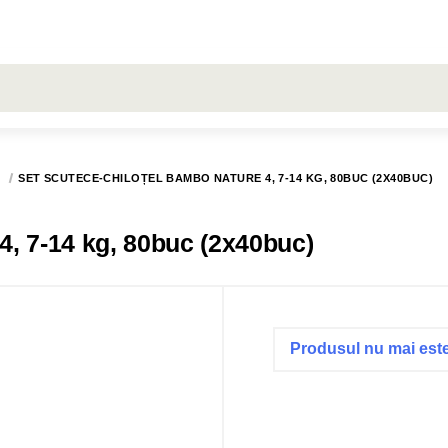
LARE
Toate rezultatele căutării [0 de produse]
RON
ŞERVEŢELE
LIVRARE
COMENZI
HUGGIES
SET SCUTECE-CHILOȚEL BAMBO NATURE 4, 7-14 KG, 80BUC (2X40BUC)
Set Scutece-chiloțel Bambo Nature 4, 7-14 kg, 80buc (2x40buc)
Produsul nu mai este 