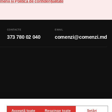
menii și Politica de confidențialitate
CONTACTE
EMAIL
373 780 02 040
comenzi@comenzi.md
Acceptă toate
Respinge toate
Setări