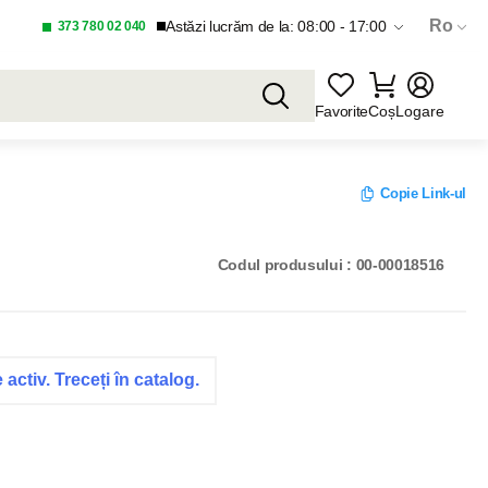
Ro
Astăzi lucrăm de la: 08:00 - 17:00
373 780 02 040
Favorite
Coș
Logare
Copie Link-ul
Codul produsului : 00-00018516
activ. Treceți în catalog.