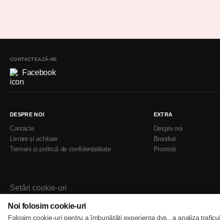
CONTACTEAZĂ-NE
Facebook
DESPRE NOI
EXTRA
Contacte
Despre noi
Livrare și achitare
Branduri
Termeni și politică de confidențialitate
Promoții
Setări cookie-uri
Politica de cookie-uri
Noi folosim cookie-uri
Folosim cookie-uri pentru a îmbunătăți experiența dvs., a analiza traficu