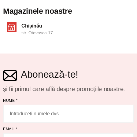
Magazinele noastre
Chișinău
str. Otovasca 17
Abonează-te!
și fii primul care află despre promoțiile noastre.
NUME
*
EMAIL
*