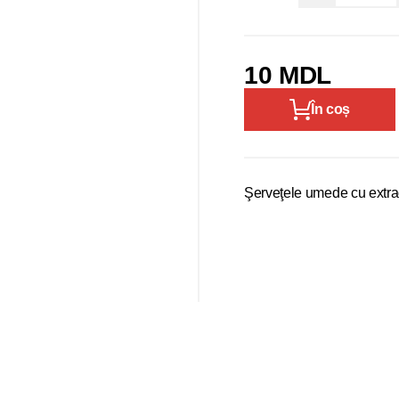
10 MDL
În coș
Şerveţele umede cu extra