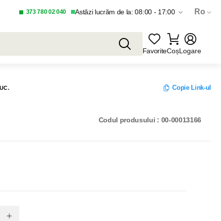
Ro
Astăzi lucrăm de la: 08:00 - 17:00
373 780 02 040
Favorite
Coș
Logare
Copie Link-ul
UC.
Codul produsului : 00-00013166
+