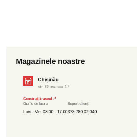
Magazinele noastre
Chișinău
str. Otovasca 17
Construiți traseul
Grafic de lucru
Suport clienți
Luni - Vin: 08:00 - 17:00
373 780 02 040