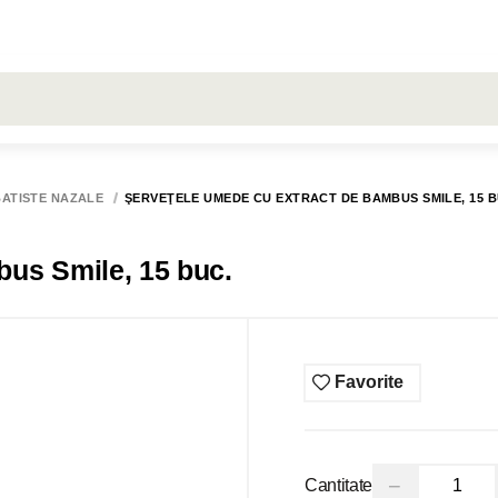
LARE
Toate rezultatele căutării [0 de produse]
RON
ŞERVEŢELE
LIVRARE
COMENZI
HUGGIES
BATISTE NAZALE
ŞERVEŢELE UMEDE CU EXTRACT DE BAMBUS SMILE, 15 B
bus Smile, 15 buc.
Favorite
−
Cantitate