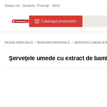
Despre noi
Contacte
Promoții
SALE
Catalogul produselor
CĂUTĂRI POPU
VIN
BIBE
PAGINA PRINCIPALĂ
ÎNGRIJIRE PERSONALĂ
ŞERVEŢELE UMEDE ŞI 
Şerveţele umede cu extract de bam