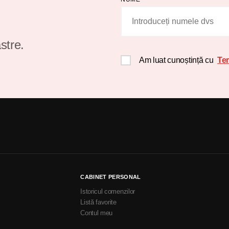
stre.
Am luat cunoștință cu
Ter
CABINET PERSONAL
Istoricul comenzilor
Listă favorite
Contul meu