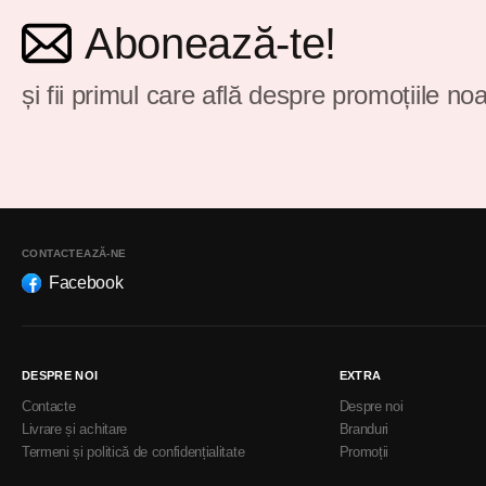
Abonează-te!
și fii primul care află despre promoțiile noa
CONTACTEAZĂ-NE
Facebook
DESPRE NOI
EXTRA
Contacte
Despre noi
Livrare și achitare
Branduri
Termeni și politică de confidențialitate
Promoții