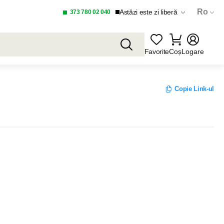
Ro
Astăzi este zi liberă
373 780 02 040
Favorite
Coș
Logare
Copie Link-ul