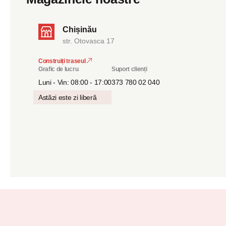
Chișinău
str. Otovasca 17
Construiți traseul
Grafic de lucru
Suport clienți
Luni - Vin: 08:00 - 17:00
373 780 02 040
Astăzi este zi liberă