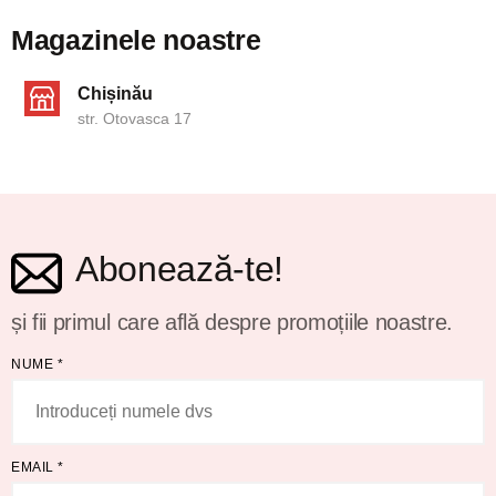
Magazinele noastre
Chișinău
str. Otovasca 17
Abonează-te!
și fii primul care află despre promoțiile noastre.
NUME
*
EMAIL
*