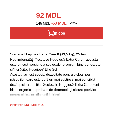
92 MDL
-53 MDL
145 MDL
-37%
În coș
Scutece Huggies Extra Care 0 (<3,5 kg), 25 buc.
Nou imbunatăţit * scutece Huggies® Extra Care - aceasta
este o nouă versiune a scutecelor premium bine cunoscute
și îndrăgite, Huggies® Elite Soft.
Acestea au fost special dezvoltate pentru pielea nou-
născuților, care este de 3 ori mai subțire și mai sensibilă
decât pielea adulților. Scutecele Huggies® Extra Care sunt
hipoalergenice, aprobate de dermatologi şi sunt potrivite
pentru pielea predispusă la iritații.
Mai mult decât atât, noile scutecele Huggies® Extra Care
îmbunătățite au devenit și mai moi* acum și de asemenea,
CITEȘTE MAI MULT
au 2 zone speciale de absorbție: