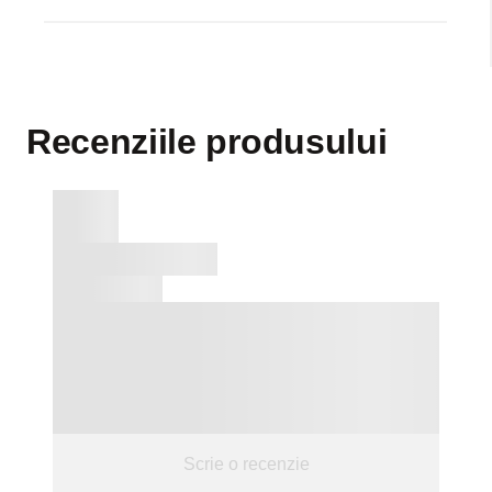
produse pentru copii: biberoane, tetine, suzete, căniţe,
linguriţe, jucării etc.
Recenziile produsului
Scrie o recenzie