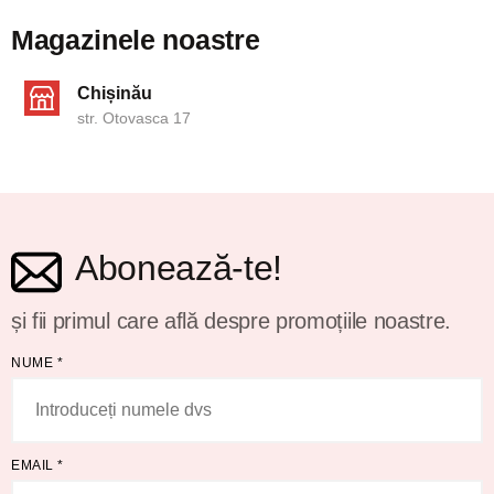
Magazinele noastre
Chișinău
str. Otovasca 17
Abonează-te!
și fii primul care află despre promoțiile noastre.
NUME
*
EMAIL
*