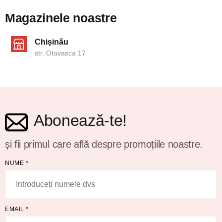
Magazinele noastre
Chișinău
str. Otovasca 17
Abonează-te!
și fii primul care află despre promoțiile noastre.
NUME
*
EMAIL
*