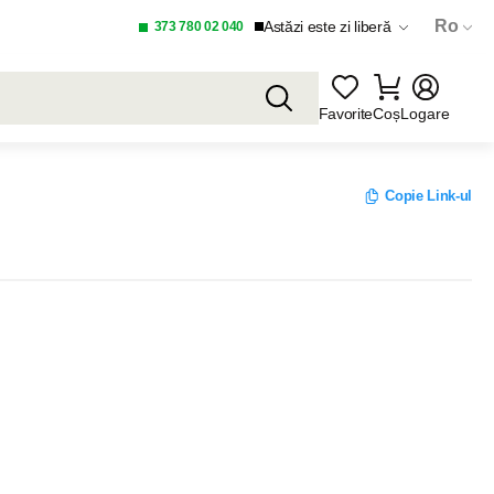
Ro
Astăzi este zi liberă
373 780 02 040
Favorite
Coș
Logare
Copie Link-ul