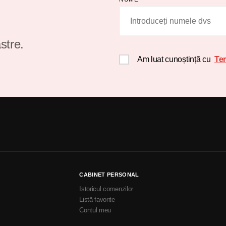
stre.
Am luat cunoștință cu
Ter
CABINET PERSONAL
Istoricul comenzilor
Listă favorite
Contul meu