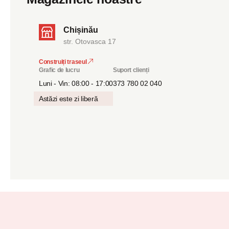
Chișinău
str. Otovasca 17
Construiți traseul
Grafic de lucru
Suport clienți
Luni - Vin: 08:00 - 17:00
373 780 02 040
Astăzi este zi liberă