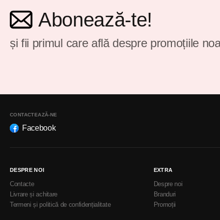
Abonează-te!
și fii primul care află despre promoțiile noa
CONTACTEAZĂ-NE
Facebook
DESPRE NOI
EXTRA
Contacte
Despre noi
Livrare și achitare
Branduri
Termeni și politică de confidențialitate
Promoții