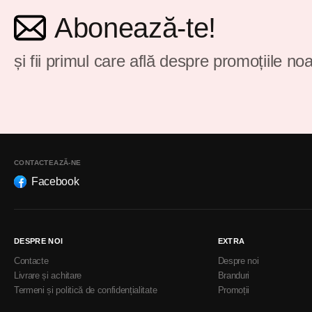
Abonează-te!
și fii primul care află despre promoțiile noa
CONTACTEAZĂ-NE
Facebook
DESPRE NOI
EXTRA
Contacte
Despre noi
Livrare și achitare
Branduri
Termeni și politică de confidențialitate
Promoții