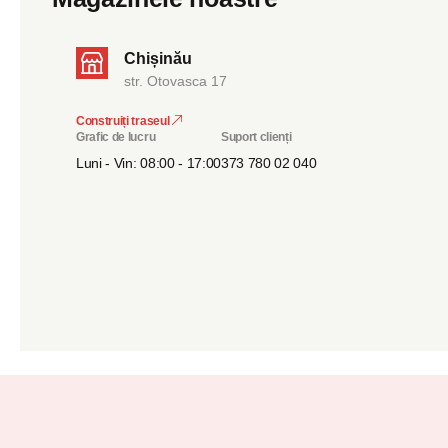
Chișinău
str. Otovasca 17
Construiți traseul
Grafic de lucru
Suport clienți
Luni - Vin: 08:00 - 17:00
373 780 02 040