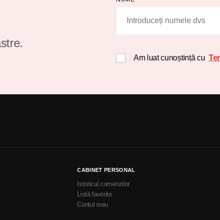
stre.
Am luat cunoștință cu
Ter
CABINET PERSONAL
Istoricul comenzilor
Listă favorite
Contul meu