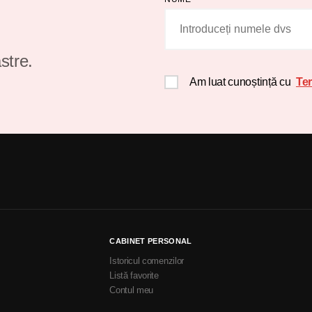
stre.
Am luat cunoștință cu
Ter
CABINET PERSONAL
Istoricul comenzilor
Listă favorite
Contul meu