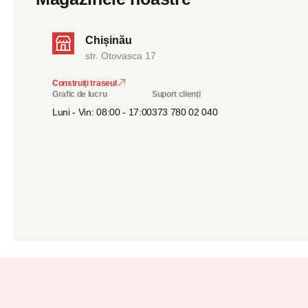
Chișinău
str. Otovasca 17
Construiți traseul
Grafic de lucru
Suport clienți
Luni - Vin: 08:00 - 17:00
373 780 02 040