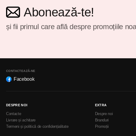
Abonează-te!
și fii primul care află despre promoțiile noa
CONTACTEAZĂ-NE
Facebook
DESPRE NOI
EXTRA
Contacte
Despre noi
Livrare și achitare
Branduri
Termeni și politică de confidențialitate
Promoții