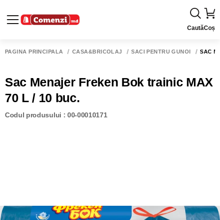
Caută
Coș
PAGINA PRINCIPALĂ
CASĂ&BRICOLAJ
SACI PENTRU GUNOI
SAC ME
Sac Menajer Freken Bok trainic MAX
70 L / 10 buc.
Codul produsului : 00-00010171