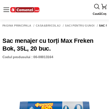
Caută
Coș
PAGINA PRINCIPALĂ
CASĂ&BRICOLAJ
SACI PENTRU GUNOI
SAC ME
Sac menajer cu torți Max Freken
Bok, 35L, 20 buc.
Codul produsului : 00-00013164