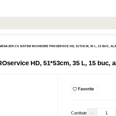
LARE
Toate rezultatele căutării [0 de produse]
RON
ŞERVEŢELE
LIVRARE
COMENZI
HUGGIES
MENAJER CU SISTEM INCHIDERE PROSERVICE HD, 51*53CM, 35 L, 15 BUC, A
Oservice HD, 51*53cm, 35 L, 15 buc, a
Favorite
−
Cantitate