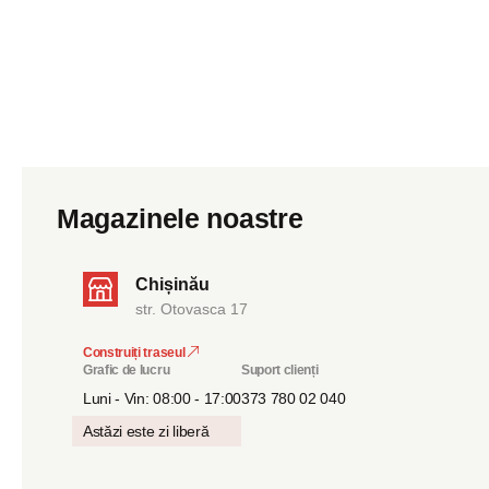
Magazinele noastre
Chișinău
str. Otovasca 17
Construiți traseul
Grafic de lucru
Suport clienți
Luni - Vin: 08:00 - 17:00
373 780 02 040
Astăzi este zi liberă