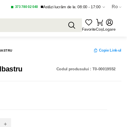
Ro
Astăzi lucrăm de la: 08:00 - 17:00
373 780 02 040
Favorite
Coș
Logare
Copie Link-ul
LBASTRU
lbastru
Codul produsului : T0-00019552
+