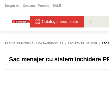
Despre noi
Contacte
Promoții
SALE
Catalogul produselor
CĂUTĂRI POPU
VIN
BIBE
PAGINA PRINCIPALĂ
CASĂ&BRICOLAJ
SACI PENTRU GUNOI
SAC 
Sac menajer cu sistem inchidere PR