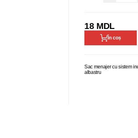
18 MDL
În coș
Sac menajer cu sistem in
albastru