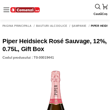
Caută
Coș
PAGINA PRINCIPALĂ
BĂUTURI ALCOOLICE
ŞAMPANIE
PIPER HEIDS
Piper Heidsieck Rosé Sauvage, 12%,
0.75L, Gift Box
Codul produsului : T0-00019441