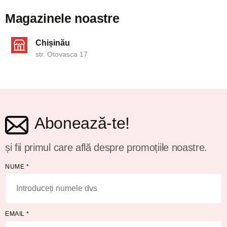
Magazinele noastre
Chișinău
str. Otovasca 17
Abonează-te!
și fii primul care află despre promoțiile noastre.
NUME
*
EMAIL
*