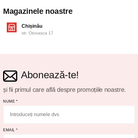
Magazinele noastre
Chișinău
str. Otovasca 17
Abonează-te!
și fii primul care află despre promoțiile noastre.
NUME
*
EMAIL
*