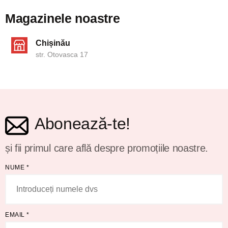
Magazinele noastre
Chișinău
str. Otovasca 17
Abonează-te!
și fii primul care află despre promoțiile noastre.
NUME
*
EMAIL
*