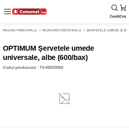
Caută
Coș
PAGINA PRINCIPALĂ
ÎNGRIJIRE PERSONALĂ
ŞERVEŢELE UMEDE ŞI BA
OPTIMUM Șervetele umede
universale, albe (600/bax)
Codul produsului : T0-00020360