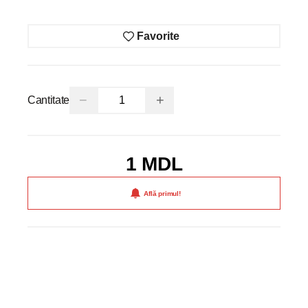
Favorite
−
+
Cantitate
1 MDL
Află primul!