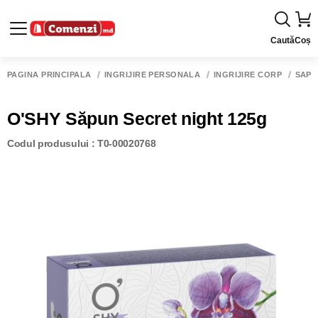
Caută
Coș
PAGINA PRINCIPALĂ
ÎNGRIJIRE PERSONALĂ
ÎNGRIJIRE CORP
SĂPU
O'SHY Săpun Secret night 125g
Codul produsului : T0-00020768