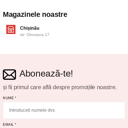
Magazinele noastre
Chișinău
str. Otovasca 17
Abonează-te!
și fii primul care află despre promoțiile noastre.
NUME
*
EMAIL
*