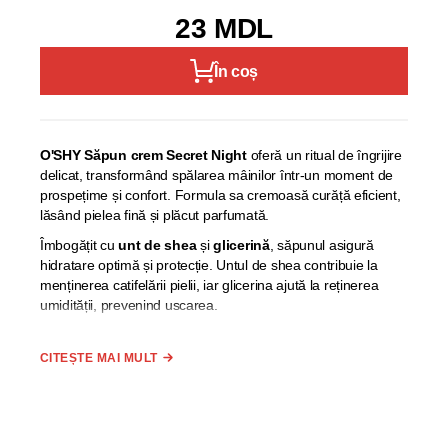
23 MDL
În coș
O'SHY Săpun crem Secret Night
oferă un ritual de îngrijire
delicat, transformând spălarea mâinilor într-un moment de
prospețime și confort. Formula sa cremoasă curăță eficient,
lăsând pielea fină și plăcut parfumată.
Îmbogățit cu
unt de shea
și
glicerină
, săpunul asigură
hidratare optimă și protecție. Untul de shea contribuie la
menținerea catifelării pielii, iar glicerina ajută la reținerea
umidității, prevenind uscarea.
Creează o spumă densă și fină, care curăță delicat mâinile
fără a provoca iritații, fiind potrivit pentru utilizare zilnică.
CITEȘTE MAI MULT