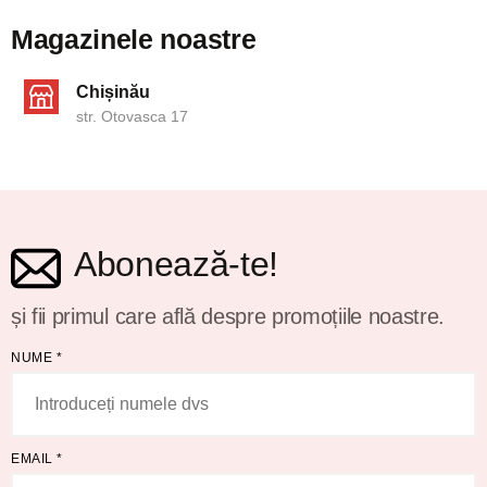
Magazinele noastre
Chișinău
str. Otovasca 17
Abonează-te!
și fii primul care află despre promoțiile noastre.
NUME
*
EMAIL
*