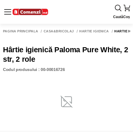
Caută
Coș
PAGINA PRINCIPALĂ
CASĂ&BRICOLAJ
HÂRTIE IGIENICĂ
HÂRTIE IG
Hârtie igienică Paloma Pure White, 2
str, 2 role
Codul produsului : 00-00016726