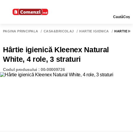
Caută
Coș
PAGINA PRINCIPALĂ
CASĂ&BRICOLAJ
HÂRTIE IGIENICĂ
HÂRTIE IG
Hârtie igienică Kleenex Natural
White, 4 role, 3 straturi
Codul produsului : 00-00009726