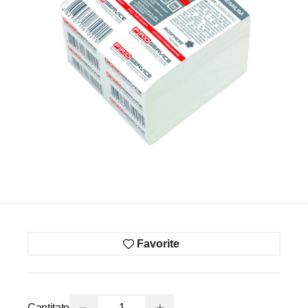
Favorite
−
+
Cantitate