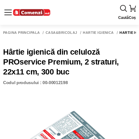
Caută
Coș
PAGINA PRINCIPALĂ
CASĂ&BRICOLAJ
HÂRTIE IGIENICĂ
HÂRTIE IG
Hârtie igienică din celuloză
PROservice Premium, 2 straturi,
22x11 cm, 300 buc
Codul produsului : 00-00012198