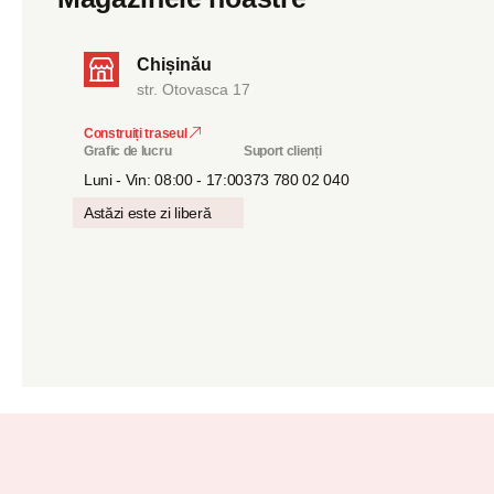
Chișinău
str. Otovasca 17
Construiți traseul
Grafic de lucru
Suport clienți
Luni - Vin: 08:00 - 17:00
373 780 02 040
Astăzi este zi liberă