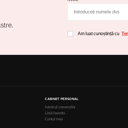
stre.
Am luat cunoștință cu
Ter
CABINET PERSONAL
Istoricul comenzilor
Listă favorite
Contul meu