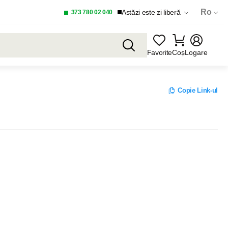
Ro
Astăzi este zi liberă
373 780 02 040
Favorite
Coș
Logare
Copie Link-ul