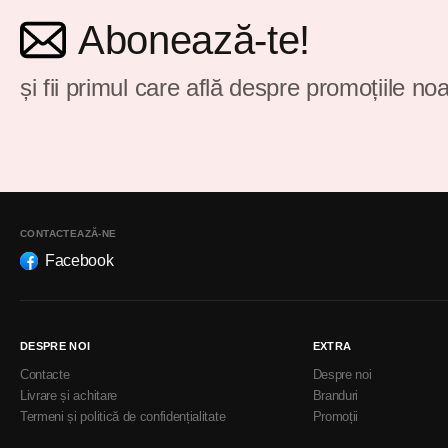
Abonează-te!
și fii primul care află despre promoțiile noa
CONTACTEAZĂ-NE
Facebook
DESPRE NOI
EXTRA
Contacte
Despre noi
Livrare și achitare
Branduri
Termeni și politică de confidențialitate
Promoții